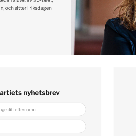
edan slutet av 90-talet,
, och sitter i riksdagen
artiets nyhetsbrev