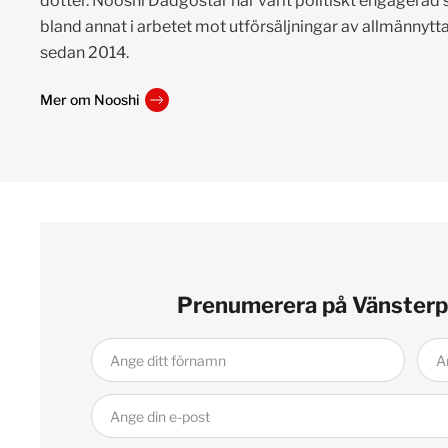
dotter. Nooshi Dadgostar har varit politiskt engagerad s
bland annat i arbetet mot utförsäljningar av allmännyttan
sedan 2014.
Mer om Nooshi
Prenumerera på Vänsterp