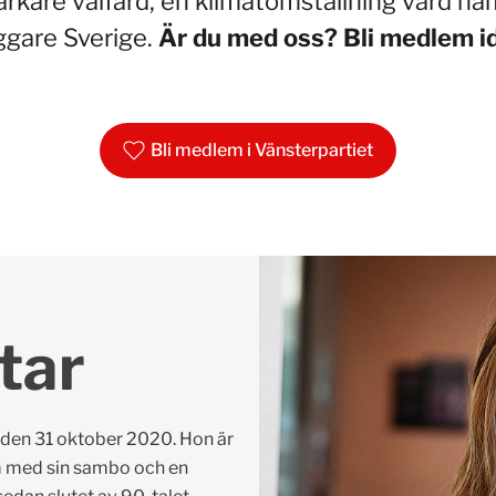
arkare välfärd, en klimatomställning värd na
ggare Sverige.
Är du med oss? Bli medlem i
Bli medlem i Vänsterpartiet
tar
 den 31 oktober 2020. Hon är
m med sin sambo och en