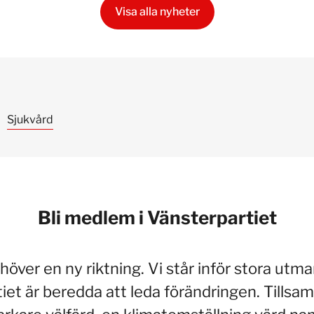
Visa alla nyheter
Sjukvård
Bli medlem i Vänsterpartiet
höver en ny riktning. Vi står inför stora utma
iet är beredda att leda förändringen. Tillsa