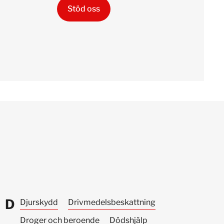
Stöd oss
D
Djurskydd
Drivmedels­beskattning
Droger och beroende
Dödshjälp