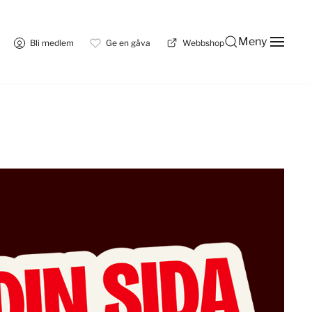
Meny
Bli medlem
Ge en gåva
Webbshop