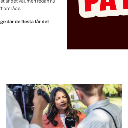
öst är det val, men redan nu
itt område.
ge där de flesta får det