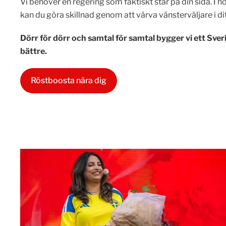
Vi behöver en regering som faktiskt står på din sida. I h
kan du göra skillnad genom att värva vänsterväljare i d
Dörr för dörr och samtal för samtal bygger vi ett Sveri
bättre.
Röstboosta nära dig