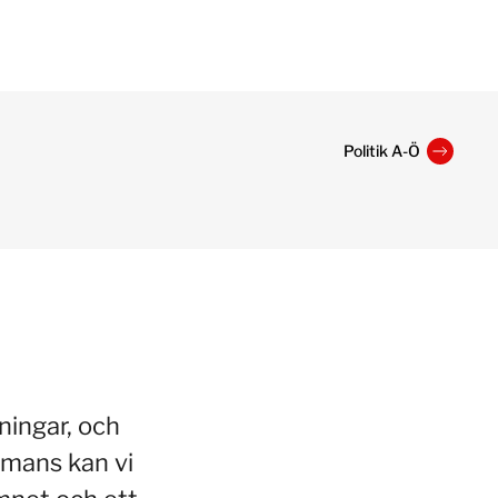
Politik A-Ö
ningar, och
mmans kan vi