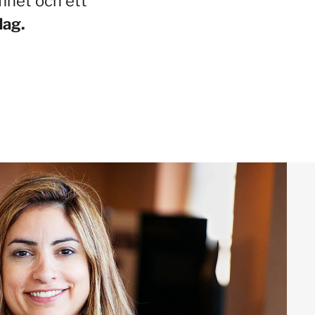
mnet och ett
dag.