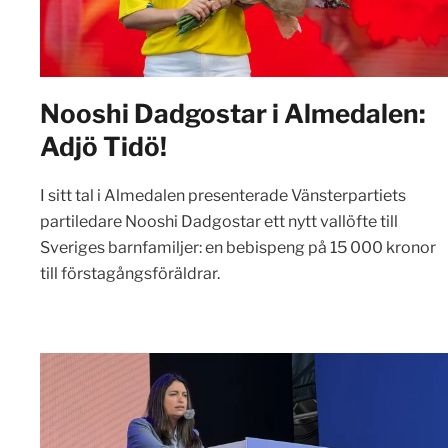
Nooshi Dadgostar i Almedalen:
Adjö Tidö!
I sitt tal i Almedalen presenterade Vänsterpartiets
partiledare Nooshi Dadgostar ett nytt vallöfte till
Sveriges barnfamiljer: en bebispeng på 15 000 kronor
till förstagångsföräldrar.