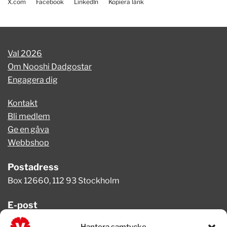
X.com
Facebook
LinkedIn
Kopiera länk
Val 2026
Om Nooshi Dadgostar
Engagera dig
Kontakt
Bli medlem
Ge en gåva
Webbshop
Postadress
Box 12660, 112 93 Stockholm
E-post
info@vansterpartiet.se