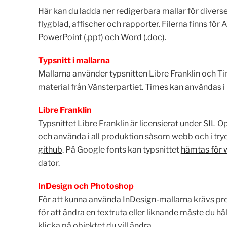
Här kan du ladda ner redigerbara mallar för diverse 
flygblad, affischer och rapporter. Filerna finns för
PowerPoint (.ppt) och Word (.doc).
Typsnitt i mallarna
Mallarna använder typsnitten Libre Franklin och Time
material från Vänsterpartiet. Times kan användas i 
Libre Franklin
Typsnittet Libre Franklin är licensierat under SIL Op
och använda i all produktion såsom webb och i try
github
. På Google fonts kan typsnittet
hämtas för
dator.
InDesign och Photoshop
För att kunna använda InDesign-mallarna krävs 
för att ändra en textruta eller liknande måste du håll
klicka på objektet du vill ändra.