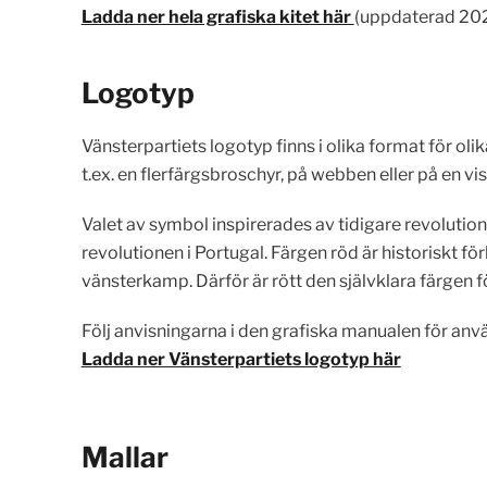
Ladda ner hela grafiska kitet här
(uppdaterad 20
Logotyp
Vänsterpartiets logotyp finns i olika format för o
t.ex. en flerfärgsbroschyr, på webben eller på en vi
Valet av symbol inspirerades av tidigare revolution
revolutionen i Portugal. Färgen röd är historiskt f
vänsterkamp. Därför är rött den självklara färgen f
Följ anvisningarna i den grafiska manualen för anv
Ladda ner Vänsterpartiets logotyp här
Mallar