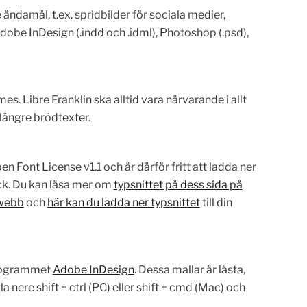
ändamål, t.ex. spridbilder för sociala medier,
 Adobe InDesign (.indd och .idml), Photoshop (.psd),
s. Libre Franklin ska alltid vara närvarande i allt
längre brödtexter.
en Font License v1.1 och är därför fritt att ladda ner
ck. Du kan läsa mer om
typsnittet på dess sida på
 webb
och
här kan du ladda ner typsnittet
till din
programmet
Adobe InDesign
. Dessa mallar är låsta,
a nere shift + ctrl (PC) eller shift + cmd (Mac) och