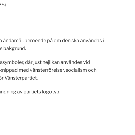
25)
lika ändamål, beroende på om den ska användas i
ss bakgrund.
ssymboler, där just nejlikan användes vid
örknippad med vänsterrörelser, socialism och
ör Vänsterpartiet.
ändning av partiets logotyp.