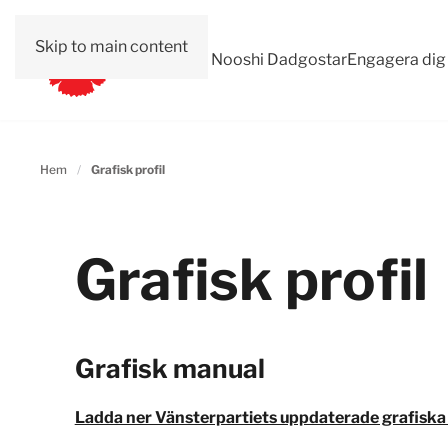
Skip to main content
Val 2026
Om Nooshi Dadgostar
Engagera dig
Hem
Grafisk profil
Grafisk profil
Grafisk manual
Ladda ner Vänsterpartiets uppdaterade grafiska