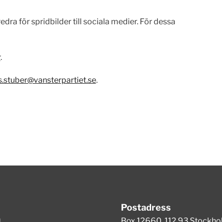
edra för spridbilder till sociala medier. För dessa
r
.
.stuber@vansterpartiet.se
.
Postadress
m
Box 12660, 112 93 Stockh