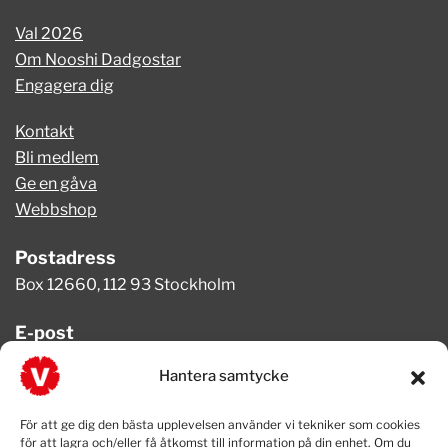
Val 2026
Om Nooshi Dadgostar
Engagera dig
Kontakt
Bli medlem
Ge en gåva
Webbshop
Postadress
Box 12660, 112 93 Stockholm
E-post
info@vansterpartiet.se
Hantera samtycke
Telefon
För att ge dig den bästa upplevelsen använder vi tekniker som cookies
08-654 08 20
för att lagra och/eller få åtkomst till information på din enhet. Om du