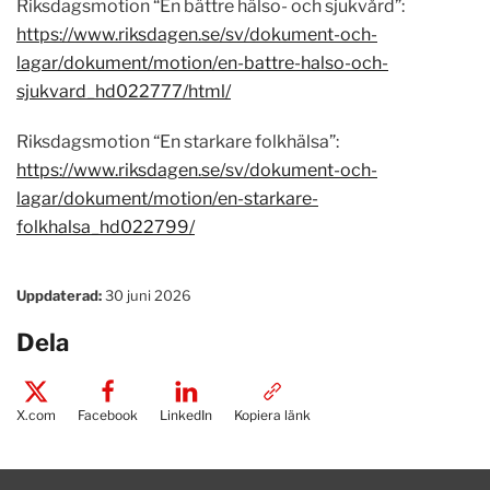
Riksdagsmotion “En bättre hälso- och sjukvård”:
https://www.riksdagen.se/sv/dokument-och-
lagar/dokument/motion/en-battre-halso-och-
sjukvard_hd022777/html/
Riksdagsmotion “En starkare folkhälsa”:
https://www.riksdagen.se/sv/dokument-och-
lagar/dokument/motion/en-starkare-
folkhalsa_hd022799/
Uppdaterad:
30 juni 2026
Dela
X.com
Facebook
LinkedIn
Kopiera länk