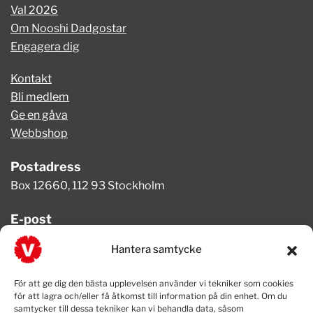
Val 2026
Om Nooshi Dadgostar
Engagera dig
Kontakt
Bli medlem
Ge en gåva
Webbshop
Postadress
Box 12660, 112 93 Stockholm
E-post
info@vansterpartiet.se
Hantera samtycke
Telefon
För att ge dig den bästa upplevelsen använder vi tekniker som cookies
08-654 08 20
för att lagra och/eller få åtkomst till information på din enhet. Om du
samtycker till dessa tekniker kan vi behandla data, såsom