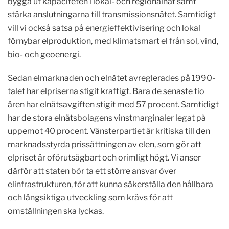
bygga ut kapaciteten i lokal- och regionalnät samt
stärka anslutningarna till transmissionsnätet. Samtidigt
vill vi också satsa på energieffektivisering och lokal
förnybar elproduktion, med klimatsmart el från sol, vind,
bio- och geoenergi.
Sedan elmarknaden och elnätet avreglerades på 1990-
talet har elpriserna stigit kraftigt. Bara de senaste tio
åren har elnätsavgiften stigit med 57 procent. Samtidigt
har de stora elnätsbolagens vinstmarginaler legat på
uppemot 40 procent. Vänsterpartiet är kritiska till den
marknadsstyrda prissättningen av elen, som gör att
elpriset är oförutsägbart och orimligt högt. Vi anser
därför att staten bör ta ett större ansvar över
elinfrastrukturen, för att kunna säkerställa den hållbara
och långsiktiga utveckling som krävs för att
omställningen ska lyckas.