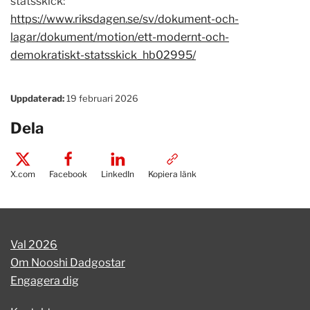
statsskick:
https://www.riksdagen.se/sv/dokument-och-
lagar/dokument/motion/ett-modernt-och-
demokratiskt-statsskick_hb02995/
Uppdaterad:
19 februari 2026
Dela
X.com
Facebook
LinkedIn
Kopiera länk
Val 2026
Om Nooshi Dadgostar
Engagera dig