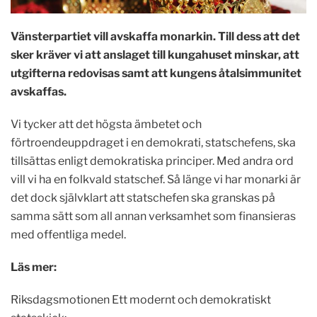
Vänsterpartiet vill avskaffa monarkin. Till dess att det
sker kräver vi att anslaget till kungahuset minskar, att
utgifterna redovisas samt att kungens åtalsimmunitet
avskaffas.
Vi tycker att det högsta ämbetet och
förtroendeuppdraget i en demokrati, statschefens, ska
tillsättas enligt demokratiska principer. Med andra ord
vill vi ha en folkvald statschef. Så länge vi har monarki är
det dock självklart att statschefen ska granskas på
samma sätt som all annan verksamhet som finansieras
med offentliga medel.
Läs mer:
Riksdagsmotionen Ett modernt och demokratiskt