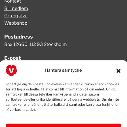
Kontakt
Bli medlem
Ge en gåva
Webbshop
Postadress
Box 12660, 112 93 Stockholm
E-post
info@vansterpartiet.se
Hantera samtycke
Telefon
För att ge dig den bästa upplevelsen använder vi tekniker som cookies
08-654 08 20
för att lagra och/eller få åtkomst till information på din enhet. Om du
samtycker till dessa tekniker kan vi behandla data, såsom
surfbeteende eller unika identifierare, på denna webbplats. Om du inte
samtycker eller väljer att återkalla ditt samtycke kan vissa funktioner
påverkas negativt.