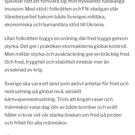
självklar rätt att försvara sig mot Rysslands fullskaliga
invasion. Med stöd i folkrätten och FN-stadgan står
Vänsterpartiet bakom både Sveriges militära,
ekonomiska och humanitära stöd till Ukraina.
Utan folkrätten byggs en ordning där fred byggs genom
styrka. Det ger i praktiken stormakterna global kontroll.
Men militär styrka och avskräckning ger en bräcklig fred.
Och fred, trygghet och stabilitet innebär mer än
avsaknad av krig.
Sverige ska vara ett land som aktivt arbetar för fred och
nedrustning på global nivå, särskilt
kärnvapennedrustning. Trots att krigen rasar och
människor varje dag dör av både bomber och svält
håller vi kvar vid vår starka önskan om fred på jorden
och frihet för alla människor.