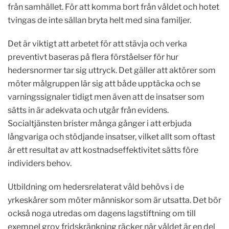
från samhället. För att komma bort från våldet och hotet
tvingas de inte sällan bryta helt med sina familjer.
Det är viktigt att arbetet för att stävja och verka
preventivt baseras på flera förståelser för hur
hedersnormer tar sig uttryck. Det gäller att aktörer som
möter målgruppen lär sig att både upptäcka och se
varningssignaler tidigt men även att de insatser som
sätts in är adekvata och utgår från evidens.
Socialtjänsten brister många gånger i att erbjuda
långvariga och stödjande insatser, vilket allt som oftast
är ett resultat av att kostnadseffektivitet sätts före
individers behov.
Utbildning om hedersrelaterat våld behövs i de
yrkeskårer som möter människor som är utsatta. Det bör
också noga utredas om dagens lagstiftning om till
exempel grov fridskränkning räcker när våldet är en del