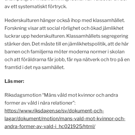
av ett systematiskt förtryck.
Hederskulturen hänger också ihop med klassamhället.
Forskning visar att social rörlighet och ökad jämlikhet
luckrar upp hederskulturen. Klassamhällets segregering
stärker den. Det måste till en jämlikhetspolitik, att de här
barnen och familjerna möter moderna normer i skolan
och att föräldrarna får jobb, får nya nätverk och tro på en
framtid i det nya samhället.
Läs mer:
Riksdagsmotion “Mäns våld mot kvinnor och andra
former av våld i nära relationer”:
https://www.riksdagen.se/sv/dokument-och-
lagar/dokument/motion/mans-vald-mot-kvinnor-och-
andra-former-av-vald-i_hc021925/html/