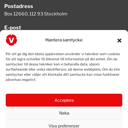
Postadress
Box 12660, 112 93 Stockholm
E-post
info@vansterpartiet.se
Hantera samtycke
Telefon
För att ge dig den bästa upplevelsen använder vi tekniker som cookies
08-654 08 20
för att lagra och/eller få åtkomst till information på din enhet. Om du
samtycker till dessa tekniker kan vi behandla data, såsom
surfbeteende eller unika identifierare, på denna webbplats. Om du inte
samtycker eller väljer att återkalla ditt samtycke kan vissa funktioner
påverkas negativt.
Acceptera
Neka
Visa preferenser
© 2025 Vänsterpartiet • Vänsterpartiet • Box 12660, 112 93