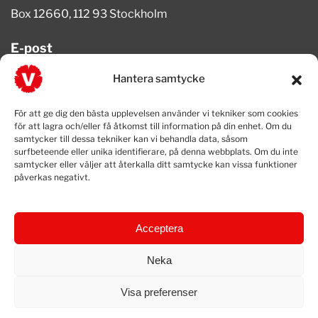
Box 12660, 112 93 Stockholm
E-post
info@vansterpartiet.se
Hantera samtycke
Telefon
För att ge dig den bästa upplevelsen använder vi tekniker som cookies
08-654 08 20
för att lagra och/eller få åtkomst till information på din enhet. Om du
samtycker till dessa tekniker kan vi behandla data, såsom
surfbeteende eller unika identifierare, på denna webbplats. Om du inte
samtycker eller väljer att återkalla ditt samtycke kan vissa funktioner
påverkas negativt.
Acceptera
Neka
Visa preferenser
© 2025 Vänsterpartiet • Vänsterpartiet • Box 12660, 112 93
Stockholm • Telefon: 08-654 08 20 • E-post:
info@vansterpartiet.se