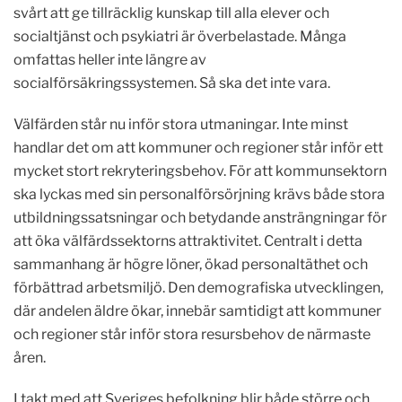
svårt att ge tillräcklig kunskap till alla elever och
socialtjänst och psykiatri är överbelastade. Många
omfattas heller inte längre av
socialförsäkringssystemen. Så ska det inte vara.
Välfärden står nu inför stora utmaningar. Inte minst
handlar det om att kommuner och regioner står inför ett
mycket stort rekryteringsbehov. För att kommunsektorn
ska lyckas med sin personalförsörjning krävs både stora
utbildningssatsningar och betydande ansträngningar för
att öka välfärdssektorns attraktivitet. Centralt i detta
sammanhang är högre löner, ökad personaltäthet och
förbättrad arbetsmiljö. Den demografiska utvecklingen,
där andelen äldre ökar, innebär samtidigt att kommuner
och regioner står inför stora resursbehov de närmaste
åren.
I takt med att Sveriges befolkning blir både större och