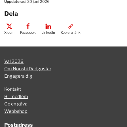
Uppdaterad:
30 juni 2026
Dela
X.com
Facebook
LinkedIn
Kopiera länk
Val 2026
Om Nooshi Dadgostar
Engagera dig
Kontakt
Bli medlem
Ge en gåva
Webbshop
Postadress