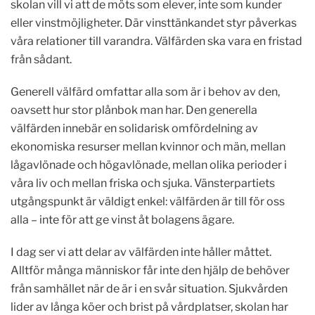
skolan vill vi att de möts som elever, inte som kunder
eller vinstmöjligheter. Där vinsttänkandet styr påverkas
våra relationer till varandra. Välfärden ska vara en fristad
från sådant.
Generell välfärd omfattar alla som är i behov av den,
oavsett hur stor plånbok man har. Den generella
välfärden innebär en solidarisk omfördelning av
ekonomiska resurser mellan kvinnor och män, mellan
lågavlönade och högavlönade, mellan olika perioder i
våra liv och mellan friska och sjuka. Vänsterpartiets
utgångspunkt är väldigt enkel: välfärden är till för oss
alla – inte för att ge vinst åt bolagens ägare.
I dag ser vi att delar av välfärden inte håller måttet.
Alltför många människor får inte den hjälp de behöver
från samhället när de är i en svår situation. Sjukvården
lider av långa köer och brist på vårdplatser, skolan har