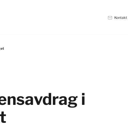
Kontakt
get
ens­avdrag i
t