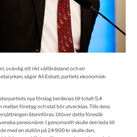
, ovärdig ett rikt välfärdsland och en
etaryrken, säger Ali Esbati, partiets ekonomisk-
erpartiets nya förslag beräknas till totalt 5,4
n mellan företag och stat bör utvecklas. Tills dess
sersättningen återinföras. Utöver detta föreslår
venska pensionärer. I genomsnitt skulle den leda till
äde med en slutlön på 24 900 kr skulle den,