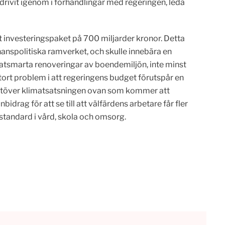
drivit igenom i förhandlingar med regeringen, leda
tt investeringspaket på 700 miljarder kronor. Detta
anspolitiska ramverket, och skulle innebära en
imatsmarta renoveringar av boendemiljön, inte minst
tort problem i att regeringens budget förutspår en
, utöver klimatsatsningen ovan som kommer att
drag för att se till att välfärdens arbetare får fler
 standard i vård, skola och omsorg.