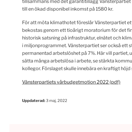
tillsammans med det garantitillägg Vänsterpartiet 
till en ökad disponibel inkomst på 1580 kr.
För att möta klimathotet föreslår Vänsterpartiet e
bekostas genom ett tioårigt moratorium för det fin
historisk satsning på infrastruktur, elnätet och kl
i miljonprogrammet. Vänsterpartiet ser också ett s
permanentad arbetslöshet på 7%. Här vill partiet
sätta många arbetslösa i arbete, se stärkta kommunbi
kollegor. Förslaget skulle innebära en kraftigt höjd
Vänsterpartiets vårbudgetmotion 2022 (pdf)
Uppdaterad:
3 maj, 2022