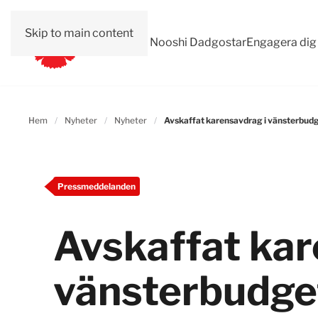
Skip to main content
Val 2026
Om Nooshi Dadgostar
Engagera dig
Hem
Nyheter
Nyheter
Avskaff­at karens­avdrag i vänster­bud
Pressmeddelanden
Avskaff­at kar
vänster­budge