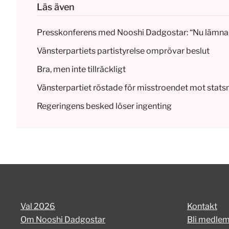
Läs även
Presskonferens med Nooshi Dadgostar: “Nu lämna
Vänsterpartiets partistyrelse omprövar beslut
Bra, men inte tillräck­ligt
Vänster­partiet röstade för misstroen­det mot stats­
Regeringens besked löser ingenting
Val 2026
Kontakt
Om Nooshi Dadgostar
Bli medle