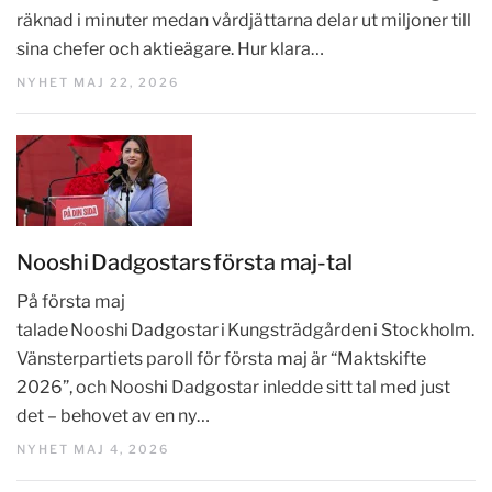
räknad i minuter medan vårdjättarna delar ut miljoner till
sina chefer och aktieägare. Hur klara…
NYHET MAJ 22, 2026
Nooshi Dadgostars första maj-tal
På första maj
talade Nooshi Dadgostar i Kungsträdgården i Stockholm.
Vänsterpartiets paroll för första maj är “Maktskifte
2026”, och Nooshi Dadgostar inledde sitt tal med just
det – behovet av en ny…
NYHET MAJ 4, 2026