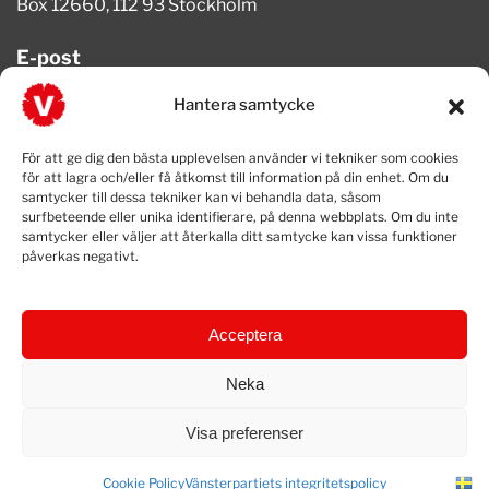
Box 12660, 112 93 Stockholm
E-post
info@vansterpartiet.se
Hantera samtycke
Telefon
För att ge dig den bästa upplevelsen använder vi tekniker som cookies
08-654 08 20
för att lagra och/eller få åtkomst till information på din enhet. Om du
samtycker till dessa tekniker kan vi behandla data, såsom
surfbeteende eller unika identifierare, på denna webbplats. Om du inte
samtycker eller väljer att återkalla ditt samtycke kan vissa funktioner
påverkas negativt.
Acceptera
Neka
Visa preferenser
© 2025 Vänsterpartiet • Vänsterpartiet • Box 12660, 112 93
Stockholm • Telefon: 08-654 08 20 • E-post:
info@vansterpartiet.se
Cookie Policy
Vänsterpartiets integritetspolicy