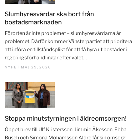
Slumhyresvärdar ska bort från
bostadsmarknaden
Förorten är inte problemet – slumhyresvärdarna är
problemet. Därför kommer Vänsterpartiet att prioritera
att införa en tillståndsplikt för att få hyra ut bostäder i
regeringsförhandlingar efter valet…
NYHET MAJ 29, 2026
Stoppa minutstyrningen i äldreomsorgen!
Öppet brev till Ulf Kristersson, Jimmie Åkesson, Ebba
Busch och Simona Mohamsson Äldre får sin omsorg