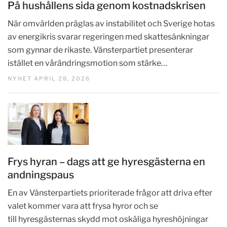
På hushållens sida genom kostnadskrisen
När omvärlden präglas av instabilitet och Sverige hotas
av energikris svarar regeringen med skattesänkningar
som gynnar de rikaste. Vänsterpartiet presenterar
istället en vårändringsmotion som stärke…
NYHET APRIL 28, 2026
Frys hyran – dags att ge hyresgästerna en
andningspaus
En av Vänsterpartiets prioriterade frågor att driva efter
valet kommer vara att frysa hyror och se
till hyresgästernas skydd mot oskäliga hyreshöjningar