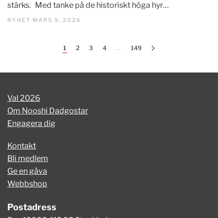
stärks. Med tanke på de historiskt höga hyr…
NYHET MARS 9, 2026
1
2
3
4
…
149
Val 2026
Om Nooshi Dadgostar
Engagera dig
Kontakt
Bli medlem
Ge en gåva
Webbshop
Postadress