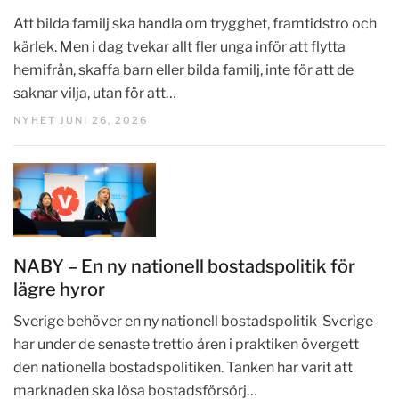
Att bilda familj ska handla om trygghet, framtidstro och
kärlek. Men i dag tvekar allt fler unga inför att flytta
hemifrån, skaffa barn eller bilda familj, inte för att de
saknar vilja, utan för att…
NYHET JUNI 26, 2026
NABY – En ny nationell bostadspolitik för
lägre hyror
Sverige behöver en ny nationell bostadspolitik Sverige
har under de senaste trettio åren i praktiken övergett
den nationella bostadspolitiken. Tanken har varit att
marknaden ska lösa bostadsförsörj…