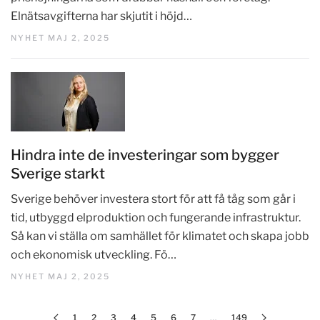
Elnätsavgifterna har skjutit i höjd…
NYHET MAJ 2, 2025
Hindra inte de investeringar som bygger
Sverige starkt
Sverige behöver investera stort för att få tåg som går i
tid, utbyggd elproduktion och fungerande infrastruktur.
Så kan vi ställa om samhället för klimatet och skapa jobb
och ekonomisk utveckling. Fö…
NYHET MAJ 2, 2025
1
2
3
4
5
6
7
…
149