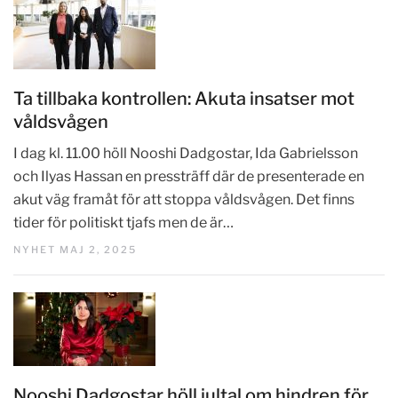
Ta tillbaka kontrollen: Akuta insatser mot
våldsvågen
I dag kl. 11.00 höll Nooshi Dadgostar, Ida Gabrielsson
och Ilyas Hassan en pressträff där de presenterade en
akut väg framåt för att stoppa våldsvågen. Det finns
tider för politiskt tjafs men de är…
NYHET MAJ 2, 2025
Nooshi Dadgostar höll jultal om hindren för