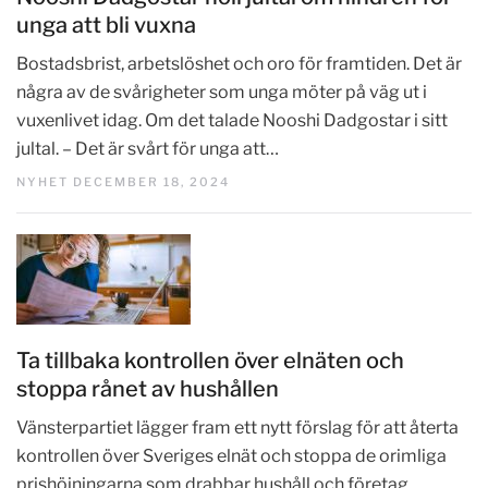
unga att bli vuxna
Bostadsbrist, arbetslöshet och oro för framtiden. Det är
några av de svårigheter som unga möter på väg ut i
vuxenlivet idag. Om det talade Nooshi Dadgostar i sitt
jultal. – Det är svårt för unga att…
NYHET DECEMBER 18, 2024
Ta tillbaka kontrollen över elnäten och
stoppa rånet av hushållen
Vänsterpartiet lägger fram ett nytt förslag för att återta
kontrollen över Sveriges elnät och stoppa de orimliga
prishöjningarna som drabbar hushåll och företag.