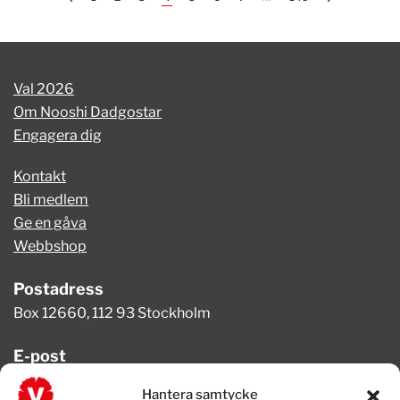
Val 2026
Om Nooshi Dadgostar
Engagera dig
Kontakt
Bli medlem
Ge en gåva
Webbshop
Postadress
Box 12660, 112 93 Stockholm
E-post
info@vansterpartiet.se
Hantera samtycke