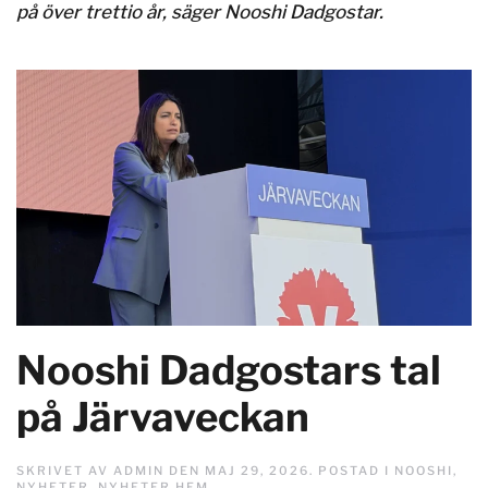
på över trettio år, säger Nooshi Dadgostar.
Nooshi Dadgostars tal
på Järvaveckan
SKRIVET AV
ADMIN
DEN
MAJ 29, 2026
. POSTAD I
NOOSHI
,
NYHETER
,
NYHETER HEM
.