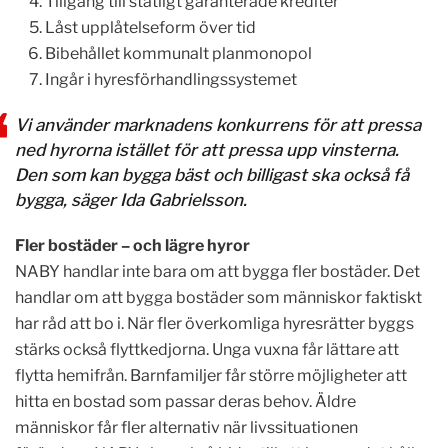
Tillgång till statligt garanterade krediter
Låst upplåtelseform över tid
Bibehållet kommunalt planmonopol
Ingår i hyresförhandlingssystemet
Vi använder marknadens konkurrens för att pressa
ned hyrorna istället för att pressa upp vinsterna.
Den som kan bygga bäst och billigast ska också få
bygga, säger Ida Gabrielsson.
Fler bostäder – och lägre hyror
NABY handlar inte bara om att bygga fler bostäder.
Det
handlar om att bygga bostäder som människor faktiskt
har råd att bo i.
När fler överkomliga hyresrätter byggs
stärks också flyttkedjorna.
Unga vuxna får lättare att
flytta hemifrån.
Barnfamiljer får större möjligheter att
hitta en bostad som passar deras behov.
Äldre
människor får fler alternativ när livssituationen