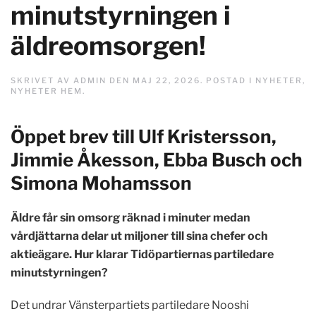
minutstyrningen i
äldreomsorgen!
SKRIVET AV
ADMIN
DEN
MAJ 22, 2026
. POSTAD I
NYHETER
,
NYHETER HEM
.
Öppet brev till Ulf Kristersson,
Jimmie Åkesson, Ebba Busch och
Simona Mohamsson
Äldre får sin omsorg räknad i minuter medan
vårdjättarna delar ut miljoner till sina chefer och
aktieägare. Hur klarar Tidöpartiernas partiledare
minutstyrningen?
Det undrar Vänsterpartiets partiledare Nooshi