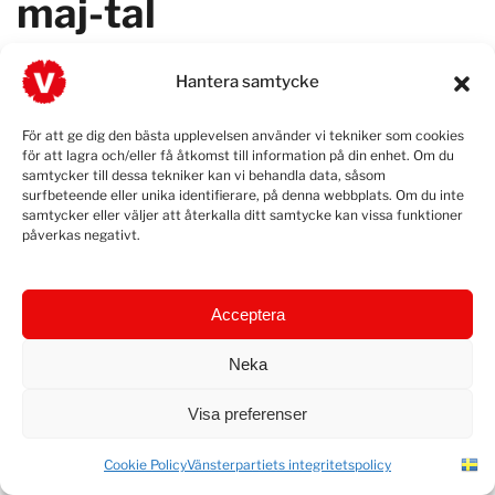
maj-tal
SKRIVET AV
ADMIN
DEN
MAJ 4, 2026
. POSTAD I
NOOSHI
,
Hantera samtycke
NYHETER
,
NYHETER HEM
.
För att ge dig den bästa upplevelsen använder vi tekniker som cookies
På första maj
för att lagra och/eller få åtkomst till information på din enhet. Om du
samtycker till dessa tekniker kan vi behandla data, såsom
talade Nooshi Dadgostar i Kungsträdgården i
surfbeteende eller unika identifierare, på denna webbplats. Om du inte
Stockholm.
samtycker eller väljer att återkalla ditt samtycke kan vissa funktioner
påverkas negativt.
Vänsterpartiets paroll för första maj är “Maktskifte
2026”, och Nooshi Dadgostar inledde sitt tal med just
Acceptera
det – behovet av en ny riktning efter fyra svåra år med
Tidöpartierna vid makten. En politik som står på din sida.
Neka
Hon talade om ett solidariskt samhälle som finns där
genom hela livet, och där de som har mer också bidrar
Visa preferenser
mer till den gemensamma välfärden. I talet lyfte hon
också frågan om rättvisa löner och gav ett tydligt
Cookie Policy
Vänsterpartiets integritetspolicy
vallöfte: