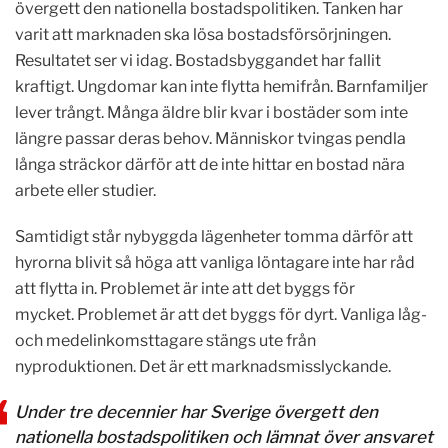
övergett den nationella bostadspolitiken.
Tanken har
varit att marknaden ska lösa bostadsförsörjningen.
Resultatet ser vi idag.
Bostadsbyggandet har fallit
kraftigt. Ungdomar kan inte flytta hemifrån.
Barnfamiljer
lever trångt. Många äldre blir kvar i bostäder som inte
längre passar deras behov.
Människor tvingas pendla
långa sträckor därför att de inte hittar en bostad nära
arbete eller studier.
Samtidigt står nybyggda lägenheter tomma därför att
hyrorna blivit så höga att vanliga löntagare inte har råd
att flytta in. Problemet är inte att det byggs för
mycket.
Problemet är att det byggs för dyrt. Vanliga låg-
och medelinkomsttagare stängs ute från
nyproduktionen.
Det är ett marknadsmisslyckande.
Under tre decennier har Sverige övergett den
nationella bostadspolitiken och lämnat över ansvaret