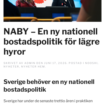
NABY – En ny nationell
bostadspolitik för lägre
hyror
SKRIVET AV
ADMIN
DEN
JUNI 17, 2026
. POSTAD I
NOOSHI
,
NYHETER
,
NYHETER HEM
.
Sverige behöver en ny nationell
bostadspolitik
Sverige har under de senaste trettio åren i praktiken