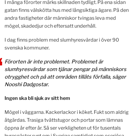
I många förorter märks skillnaden tydligt. På ena sidan
gatan finns välskötta hus med långsiktiga ägare. På den
andra fastigheter där människor tvingas leva med
mögel, skadedjur och eftersatt underhåll.
I dag finns problem med slumhyresvärdar i över 90
svenska kommuner.
Förorten är inte problemet. Problemet är
slumhyresvärdar som tjänar pengar på människors
otrygghet och på att områden tillåts förfalla, säger
Nooshi Dadgostar.
Ingen ska bli sjuk av sitt hem
Mögel i väggarna. Kackerlackor i köket. Fukt som aldrig
åtgärdas. Trasiga tvättstugor och portar som lämnas
öppna år efter år. Så ser verkligheten ut för tusentals
hyresgäster runt om i Sverige samtidigt som oseriösa