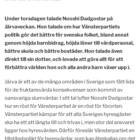
Under torsdagen talade Nooshi Dadgostar på
Järvaveckan. Hon talade om hur Vänsterpartiets
politik gör det bättre för svenska folket, bland annat
genom höjda barnbidrag, höjda löner till vårdpersonal,
bättre skola och bättre bostäder. Hon talade även
direkt till sin dotter, och lovade att göra allt för att
förbättra världen hon och alla andra barn växer upp i.
Järva är ett av de många områden i Sverige som fått lida
för de fruktansvärda konsekvenser som kommit av
oansvariga slumvärdar. I sitt tal lyfter Nooshi Dadgostar
hur en röst för Vänsterpartiet är en röst för förorten.
Vänsterpartiet kämpar för att alla Sveriges hyresgäster
ska ha ett att längta till och trivas i, men stor del ansvaret
ligger hos hyresvärden. Därför föreslår Vänsterpartiet en
tillståndsplikt för hyresvärdar, som kan återkallas om det