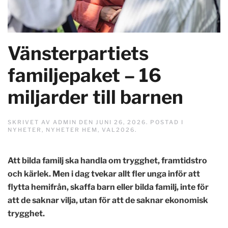
Vänsterpartiets
familjepaket – 16
miljarder till barnen
SKRIVET AV
ADMIN
DEN
JUNI 26, 2026
. POSTAD I
NYHETER
,
NYHETER HEM
,
VAL2026
.
Att bilda familj ska handla om trygghet, framtidstro
och kärlek. Men i dag tvekar allt fler unga inför att
flytta hemifrån, skaffa barn eller bilda familj, inte för
att de saknar vilja, utan för att de saknar ekonomisk
trygghet.