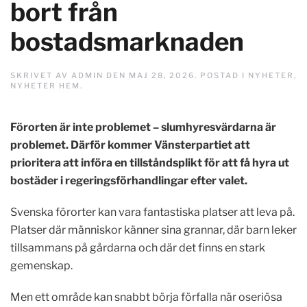
bort från
bostadsmarknaden
SKRIVET AV
ADMIN
DEN
MAJ 28, 2026
. POSTAD I
NYHETER
,
NYHETER HEM
.
Förorten är inte problemet – slumhyresvärdarna är
problemet. Därför kommer Vänsterpartiet att
prioritera att införa en tillståndsplikt för att få hyra ut
bostäder i regeringsförhandlingar efter valet.
Svenska förorter kan vara fantastiska platser att leva på.
Platser där människor känner sina grannar, där barn leker
tillsammans på gårdarna och där det finns en stark
gemenskap.
Men ett område kan snabbt börja förfalla när oseriösa