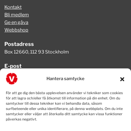
Kontakt
Bli medlem
Ge en gåva
Webbshop
Postadress
Box 12660, 112 93 Stockholm
E-post
info@vansterpartiet.se
Hantera samtycke
Telefon
För att ge dig den bästa upplevelsen använder vi tekniker som cookies
08-654 08 20
för att lagra och/eller få åtkomst till information på din enhet. Om du
samtycker till dessa tekniker kan vi behandla data, såsom
surfbeteende eller unika identifierare, på denna webbplats. Om du inte
samtycker eller väljer att återkalla ditt samtycke kan vissa funktioner
påverkas negativt.