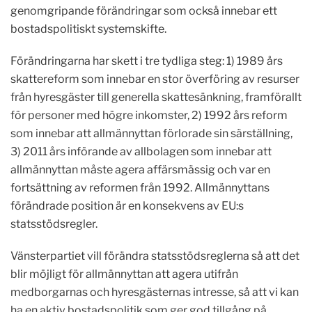
genomgripande förändringar som också innebar ett
bostadspolitiskt systemskifte.
Förändringarna har skett i tre tydliga steg: 1) 1989 års
skattereform som innebar en stor överföring av resurser
från hyresgäster till generella skattesänkning, framförallt
för personer med högre inkomster, 2) 1992 års reform
som innebar att allmännyttan förlorade sin särställning,
3) 2011 års införande av allbolagen som innebar att
allmännyttan måste agera affärsmässig och var en
fortsättning av reformen från 1992. Allmännyttans
förändrade position är en konsekvens av EU:s
statsstödsregler.
Vänsterpartiet vill förändra statsstödsreglerna så att det
blir möjligt för allmännyttan att agera utifrån
medborgarnas och hyresgästernas intresse, så att vi kan
ha en aktiv bostadspolitik som ger god tillgång på