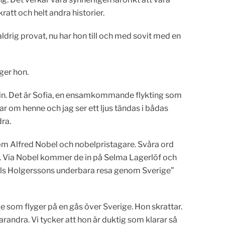
kratt och helt andra historier.
ldrig provat, nu har hon till och med sovit med en
ger hon.
r in. Det är Sofia, en ensamkommande flykting som
ar om henne och jag ser ett ljus tändas i bådas
ra.
om Alfred Nobel och nobelpristagare. Svåra ord
. Via Nobel kommer de in på Selma Lagerlöf och
Nils Holgerssons underbara resa genom Sverige”
e som flyger på en gås över Sverige. Hon skrattar.
varandra. Vi tycker att hon är duktig som klarar så