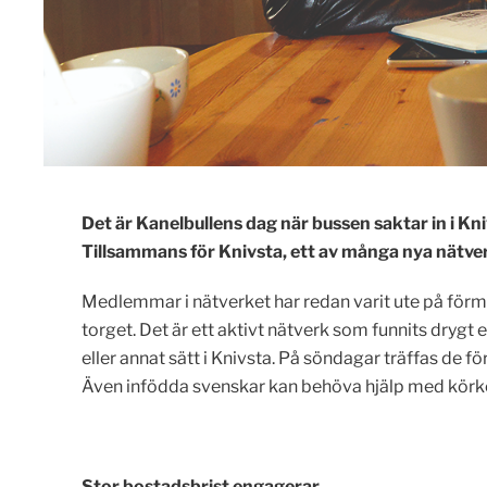
Det är Kanelbullens dag när bussen saktar in i Kn
Tillsammans för Knivsta, ett av många nya nätver
Medlemmar i nätverket har redan varit ute på förm
torget. Det är ett aktivt nätverk som funnits drygt et
eller annat sätt i Knivsta. På söndagar träffas de för 
Även infödda svenskar kan behöva hjälp med körkor
Stor bostadsbrist engagerar