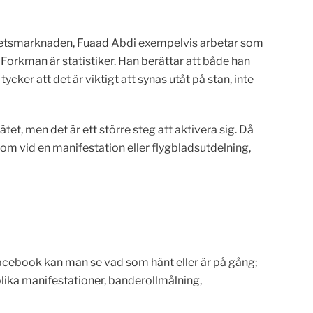
rbetsmarknaden, Fuaad Abdi exempelvis arbetar som
Forkman är statistiker. Han berättar att både han
ycker att det är viktigt att synas utåt på stan, inte
tet, men det är ett större steg att aktivera sig. Då
som vid en manifestation eller flygbladsutdelning,
acebook kan man se vad som hänt eller är på gång;
olika manifestationer, banderollmålning,