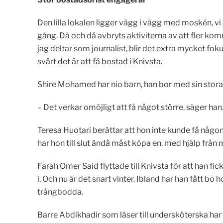
Den lilla lokalen ligger vägg i vägg med moskén, vi s
gång. Då och då avbryts aktiviterna av att fler kom
jag deltar som journalist, blir det extra mycket fok
svårt det är att få bostad i Knivsta.
Shire Mohamed har nio barn, han bor med sin stora fa
– Det verkar omöjligt att få något större, säger han
Teresa Huotari berättar att hon inte kunde få någo
har hon till slut ändå måst köpa en, med hjälp frå
Farah Omer Said flyttade till Knivsta för att han fi
i. Och nu är det snart vinter. Ibland har han fått b
trångbodda.
Barre Abdikhadir som läser till undersköterska har