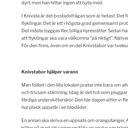
dyrt, men han hittar ingen att byta med.
I Knivsta är det bostadsfrågan som är hetast. Det fi
flyktingar. Det är ett i högsta grad gemensamt pro
Det måste byggas fler, billiga hyresrätter. Sedan 
att flyktingar ska vara välkomna ”på riktigt”. Nät
För den finns, även om en del Knivstabor var tveksam
Knivstabor hjälper varann
Men folket i den lilla lokalen pratar inte bara om a
och trivsam stämning. Idag är det två som pluggar ti
färdiga undersköterskor. Den här dagen sitter vi fl
hur plack uppstår i en blodåder.
En annan ska skriva en uppsats om orangutanger, A
håller på med att sammanställa en analys om träning