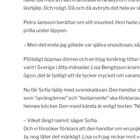
läxhjälp. Och roligt. Då och då avbryts det hela av s
Petra Jansson berättar om sitt snustest. Hon hade a
prilla under läppen.
– Men det enda jag gillade var själva snusdosan, sä
Plötsligt öppnas dörren och en blyg tonåring titta
varit i Sverige i åtta månader. Lisa Bengtsson kram
ögon, det är tydligt att de tycker mycket om varand
Nu får Sofia hjälp med svenskaläxan. Den handlar 
som ”sprängämne” och ”testamente” ska förklaras
hennes böcker. Den mest kända är enligt texten ”
– Vilket långt namn!, säger Sofia.
Och vi försöker förklara att den handlar om en pojk
Ja, nog låter det märkligt. Lisa och jag nickar mot 