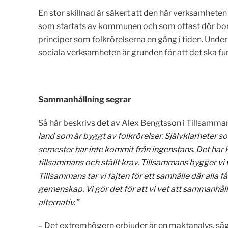
En stor skillnad är säkert att den här verksamheten 
som startats av kommunen och som oftast dör bort 
principer som folkrörelserna en gång i tiden. Un
sociala verksamheten är grunden för att det ska fu
Sammanhållning segrar
Så här beskrivs det av Alex Bengtsson i Tillsamman
land som är byggt av folkrörelser. Självklarheter so
semester har inte kommit från ingenstans. Det har 
tillsammans och ställt krav. Tillsammans bygger vi 
Tillsammans tar vi fajten för ett samhälle där alla få
gemenskap. Vi gör det för att vi vet att sammanhål
alternativ.”
– Det extremhögern erbjuder är en maktanalys, säger 