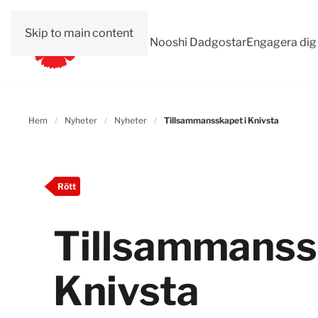
Skip to main content
Val 2026
Om Nooshi Dadgostar
Engagera dig
Hem
Nyheter
Nyheter
Tillsammansskapet i Knivsta
Rött
Tillsammanss
Knivsta