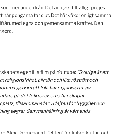
kommer underifrån. Det är inget tillfälligt projekt
när pengarna tar slut. Det här växer enligt samma
derifrån, med egna och gemensamma krafter. Den
ngera.
skapets egen lilla film på Youtube:
”Sverige är ett
m religionsfrihet, allmän och lika rösträtt och
kommit genom att folk har organiserat sig
vidare på det folkrörelserna har skapat.
r plats, tillsammans tar vi fajten för trygghet och
lning segrar. Sammanhållning är vårt enda
Alex. De menar att ”eliten” (politiker, kultur- och