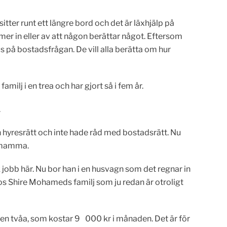
itter runt ett längre bord och det är läxhjälp på
mer in eller av att någon berättar något. Eftersom
us på bostadsfrågan. De vill alla berätta om hur
milj i en trea och har gjort så i fem år.
.
n hyresrätt och inte hade råd med bostadsrätt. Nu
n mamma.
ck jobb här. Nu bor han i en husvagn som det regnar in
o hos Shire Mohameds familj som ju redan är otroligt
 en tvåa, som kostar 9 000 kr i månaden. Det är för