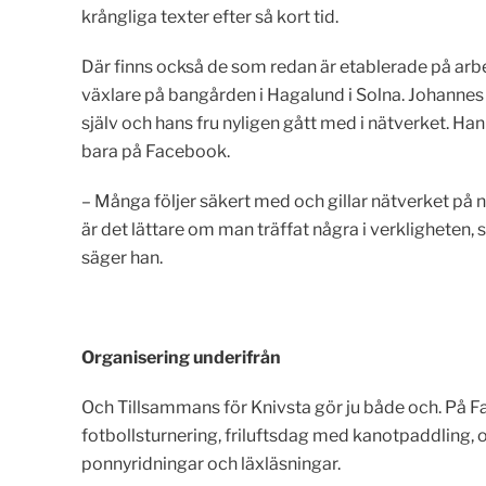
krångliga texter efter så kort tid.
Där finns också de som redan är etablerade på a
växlare på bangården i Hagalund i Solna. Johannes 
själv och hans fru nyligen gått med i nätverket. Han t
bara på Facebook.
– Många följer säkert med och gillar nätverket på nä
är det lättare om man träffat några i verkligheten, 
säger han.
Organisering underifrån
Och Tillsammans för Knivsta gör ju både och. På F
fotbollsturnering, friluftsdag med kanotpaddling, 
ponnyridningar och läxläsningar.