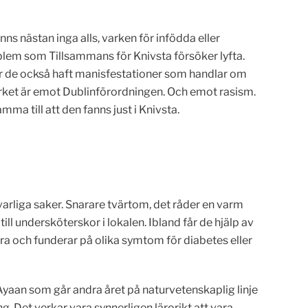
nns nästan inga alls, varken för infödda eller
blem som Tillsammans för Knivsta försöker lyfta.
har de också haft manisfestationer som handlar om
verket är emot Dublinförordningen. Och emot rasism.
ma till att den fanns just i Knivsta.
llvarliga saker. Snarare tvärtom, det råder en varm
ll undersköterskor i lokalen. Ibland får de hjälp av
era och funderar på olika symtom för diabetes eller
yaan som går andra året på naturvetenskaplig linje
. Det verkar vara synnerligen lärorikt att vara