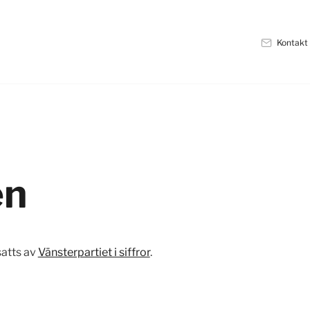
Kontakt
en
satts av
Vänsterpartiet i siffror
.