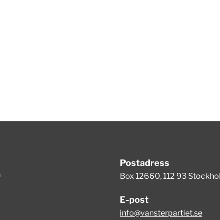
Postadress
m
Box 12660, 112 93 Stockh
E-post
info@vansterpartiet.se