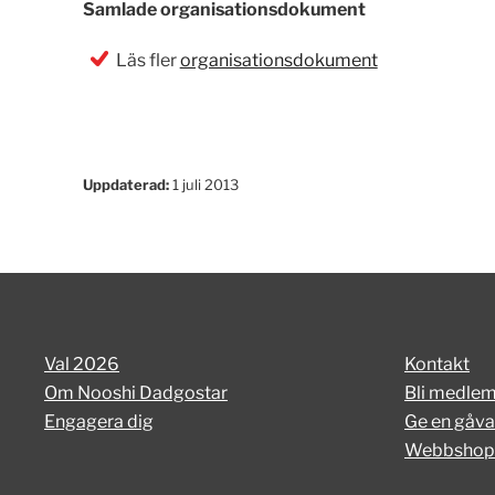
Samlade organisationsdokument
Läs fler
organisationsdokument
Uppdaterad:
1 juli 2013
Val 2026
Kontakt
Om Nooshi Dadgostar
Bli medle
Engagera dig
Ge en gåva
Webbshop