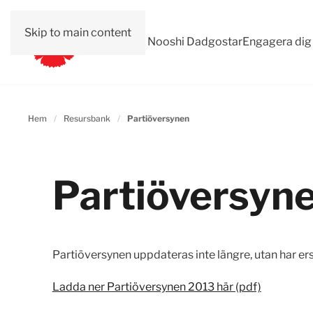
Skip to main content
Val 2026
Om Nooshi Dadgostar
Engagera dig
Hem
Resursbank
Partiöversynen
Partiöversyn
Partiöversynen uppdateras inte längre, utan har er
Ladda ner Partiöversynen 2013 här (pdf)