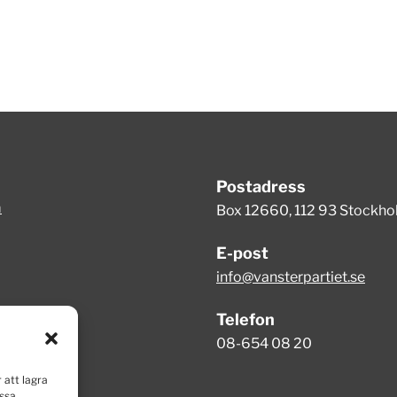
Postadress
m
Box 12660, 112 93 Stockh
E-post
info@vansterpartiet.se
Telefon
08-654 08 20
 att lagra
essa