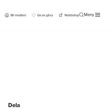
Meny
Bli medlem
Ge en gåva
Webbshop
Dela