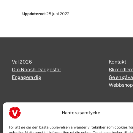
Uppdaterad:
28 juni 2022
Val 2026
Kontakt
Om Nooshi Dadgostar
Bli medle
Engagera dig
Ge en gåva
Webbshop
Hantera samtycke
För att ge dig den bästa upplevelsen använder vi tekniker som cookies för
och/eller få åtkomst till information på din enhet. Om du samtycker till d