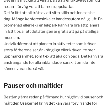
Det finns mycket att vinna på att ha en aktivitet som du
redan i förväg vet att barnen uppskattar.
Det är lätt att bli trött av att sitta stilla och inne en hel
dag. Många konferenslokaler har dessutom dålig luft. En
promenad eller lek i en lekpark kan vara bra att planera
in. Ett tips är att det återigen är gratis att gå på statliga
museum.
Undvik däremot att planera in aktiviteter som kräver
stora förberedelser, är krångliga eller kräver lite mer
uppmärksamhet, som t ex att åka och bada. Det kan vara
ansträngande för alla inblandade, särskilt om de inte
känner varandra så väl.
Pauser och måltider
Bestäm gärna redan på förhand hur ni gör vid pauser och
måltider. Osäkerhet kring det kan vara förvirrande för