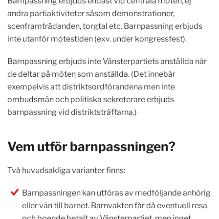
Barnpassning erbjuds endast vid centrala möten, ej
andra partiaktiviteter såsom demonstrationer,
scenframträdanden, torgtal etc. Barnpassning erbjuds
inte utanför mötestiden (exv. under kongressfest).
Barnpassning erbjuds inte Vänsterpartiets anställda när
de deltar på möten som anställda. (Det innebär
exempelvis att distriktsordförandena men inte
ombudsmän och politiska sekreterare erbjuds
barnpassning vid distriktsträffarna.)
Vem utför barnpassningen?
Två huvudsakliga varianter finns:
Barnpassningen kan utföras av medföljande anhörig
eller vän till barnet. Barnvakten får då eventuell resa
och boende betalt av Vänsterpartiet, men inget