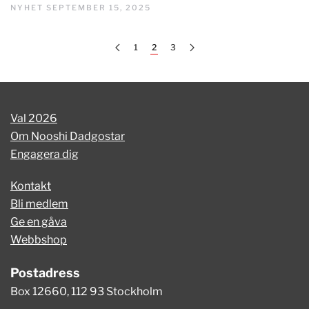
NYHET SEPTEMBER 15, 2025
1
2
3
Val 2026
Om Nooshi Dadgostar
Engagera dig
Kontakt
Bli medlem
Ge en gåva
Webbshop
Postadress
Box 12660, 112 93 Stockholm