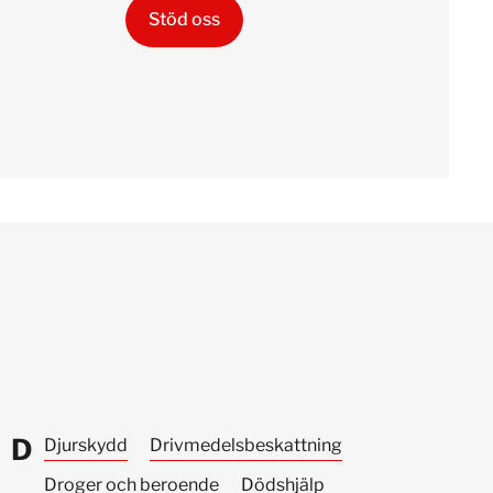
Stöd oss
D
Djurskydd
Drivmedels­beskattning
Droger och beroende
Dödshjälp