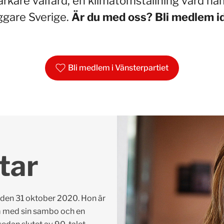
arkare välfärd, en klimatomställning värd na
ggare Sverige.
Är du med oss? Bli medlem i
Bli medlem i Vänsterpartiet
tar
 den 31 oktober 2020. Hon är
m med sin sambo och en