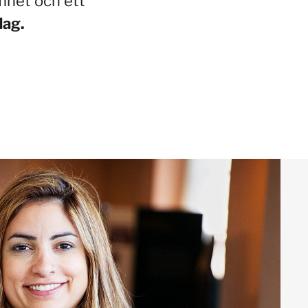
mnet och ett
dag.