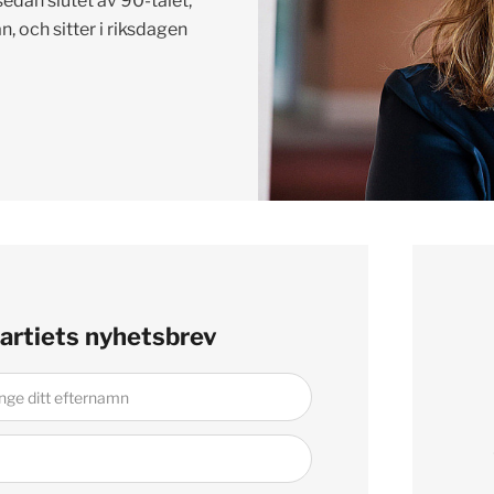
edan slutet av 90-talet,
, och sitter i riksdagen
artiets nyhetsbrev