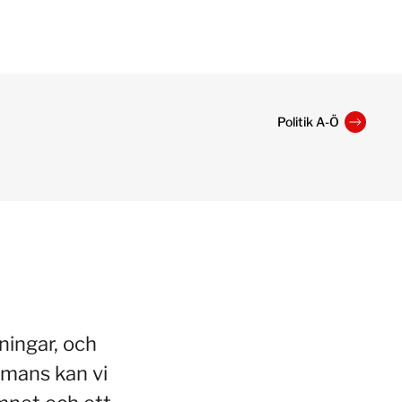
Politik A-Ö
ningar, och
mmans kan vi