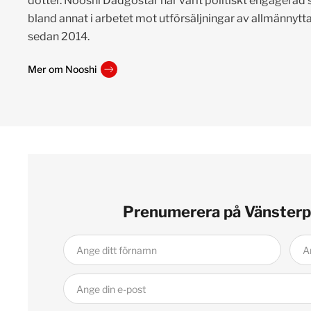
dotter. Nooshi Dadgostar har varit politiskt engagerad s
bland annat i arbetet mot utförsäljningar av allmännyttan
sedan 2014.
Mer om Nooshi
Prenumerera på Vänsterp