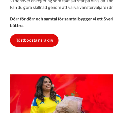
Vi behöver en regering som faktiskt står på din sida. I h
kan du göra skillnad genom att värva vänsterväljare i d
Dörr för dörr och samtal för samtal bygger vi ett Sveri
bättre.
Röstboosta nära dig