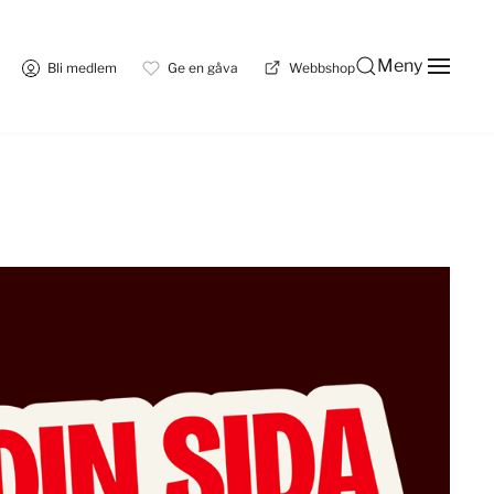
Meny
Bli medlem
Ge en gåva
Webbshop