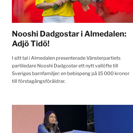
Nooshi Dadgostar i Almedalen:
Adjö Tidö!
I sitt tal i Almedalen presenterade Vänsterpartiets
partiledare Nooshi Dadgostar ett nytt vallöfte till
Sveriges barnfamiljer: en bebispeng på 15 000 kronor
till förstagångsföräldrar.