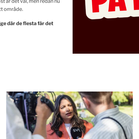
öst är det val, men redan nu
itt område.
ge där de flesta får det