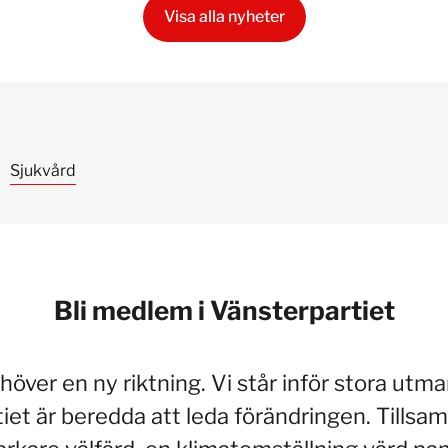
Visa alla nyheter
Sjukvård
Bli medlem i Vänsterpartiet
höver en ny riktning. Vi står inför stora utma
iet är beredda att leda förändringen. Tillsa